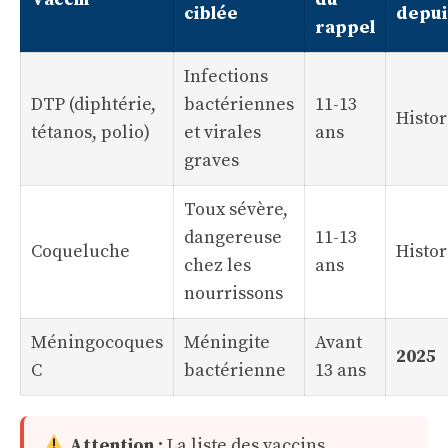
ciblée
depui
rappel
Infections
DTP (diphtérie,
bactériennes
11-13
Histo
tétanos, polio)
et virales
ans
graves
Toux sévère,
dangereuse
11-13
Coqueluche
Histo
chez les
ans
nourrissons
Méningocoques
Méningite
Avant
2025
C
bactérienne
13 ans
Attention :
La liste des vaccins