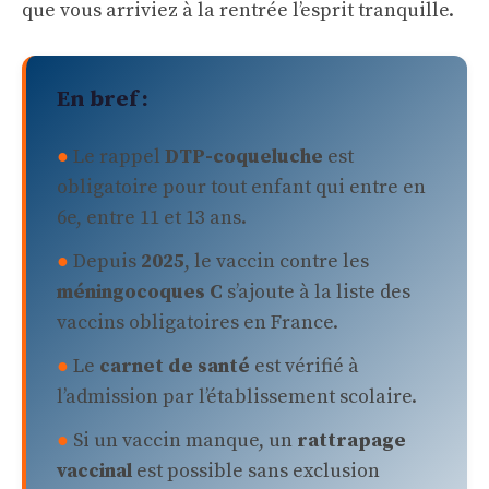
que vous arriviez à la rentrée l’esprit tranquille.
En bref :
●
Le rappel
DTP-coqueluche
est
obligatoire pour tout enfant qui entre en
6e, entre 11 et 13 ans.
●
Depuis
2025
, le vaccin contre les
méningocoques C
s’ajoute à la liste des
vaccins obligatoires en France.
●
Le
carnet de santé
est vérifié à
l’admission par l’établissement scolaire.
●
Si un vaccin manque, un
rattrapage
vaccinal
est possible sans exclusion