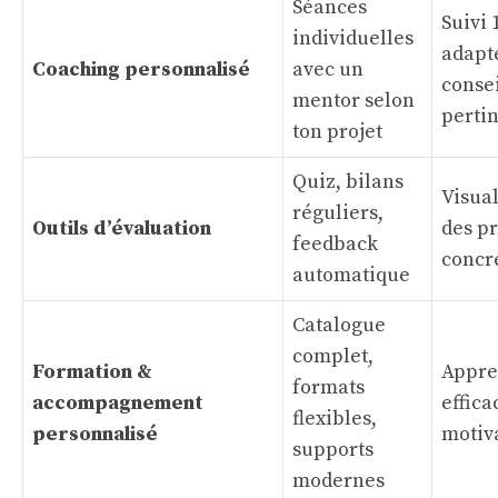
Séances
Suivi 
individuelles
adapt
Coaching personnalisé
avec un
consei
mentor selon
perti
ton projet
Quiz, bilans
Visual
réguliers,
Outils d’évaluation
des p
feedback
concr
automatique
Catalogue
complet,
Formation &
Appre
formats
accompagnement
effica
flexibles,
personnalisé
motiv
supports
modernes